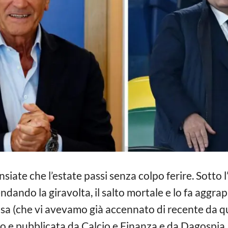
siate che l’estate passi senza colpo ferire. Sotto
ndando la giravolta, il salto mortale e lo fa aggrapp
osa (che vi avevamo già accennato di recente da q
o e pubblicata da Calcio e Finanza e da Dagospia.