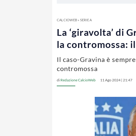
CALCIOWEB
»
SERIE A
La ‘giravolta’ di 
la contromossa: il
Il caso-Gravina è sempre 
contromossa
di
Redazione CalcioWeb
11 Ago 2024 | 21:47