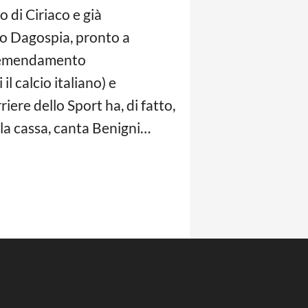
 di Ciriaco e già
do Dagospia, pronto a
di emendamento
l calcio italiano) e
iere dello Sport ha, di fatto,
alla cassa, canta Benigni…