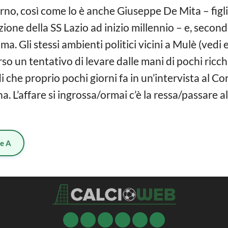
rno, così come lo è anche Giuseppe De Mita – figlio
ione della SS Lazio ad inizio millennio – e, secon
ma. Gli stessi ambienti politici vicini a Mulè (ve
un tentativo di levare dalle mani di pochi ricchi i
che proprio pochi giorni fa in un’intervista al Corr
vina. L’affare si ingrossa/ormai c’è la ressa/passare 
ie A