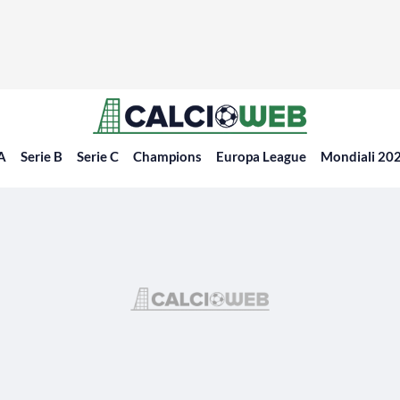
 A
Serie B
Serie C
Champions
Europa League
Mondiali 20