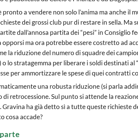
 pronto a vendere non solo l’anima ma anche il mul
richieste dei grossi club pur di restare in sella. Ma
partite dall’annosa partita dei “pesi” in Consiglio f
opporsi ma ora potrebbe essere costretto ad acce
e la riduzione del numero di squadre dei campiona
o lo stratagemma per liberare i soldi destinati al 
esse per ammortizzare le spese di quei contratti co
tomaticamente una robusta riduzione (si parla addir
so di retrocessione. Sul punto si attende la reazion
Gravina ha già detto sì a tutte queste richieste del
ato cosa accade?
oparte