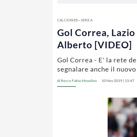
CALCIOWEB
»
SERIE A
Gol Correa, Lazio 
Alberto [VIDEO]
Gol Correa - E' la rete de
segnalare anche il nuovo 
di
Rocco Fabio Musolino
10 Nov 2019 | 15:47