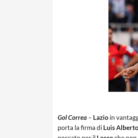
Gol Correa
–
Lazio
in vantaggi
porta la firma di
Luis Albert
peccato per il
Lecce
che non 