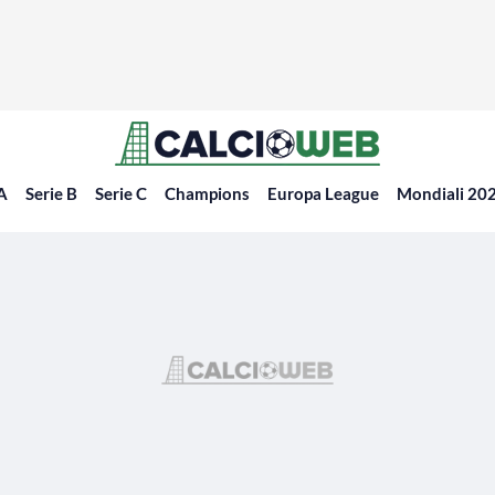
 A
Serie B
Serie C
Champions
Europa League
Mondiali 20