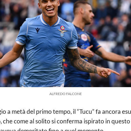
ALFREDO FALCONE
o a metà del primo tempo, il “Tucu” fa ancora esulta
o
, che come al solito si conferma ispirato in ques
aveva demeritato fino a quel momento.