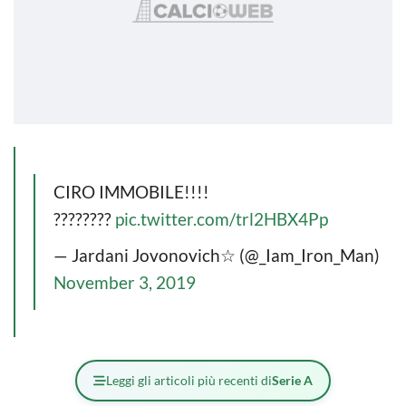
CIRO IMMOBILE!!!!
????????
pic.twitter.com/trl2HBX4Pp
— Jardani Jovonovich☆ (@_Iam_Iron_Man)
November 3, 2019
Leggi gli articoli più recenti di
Serie A