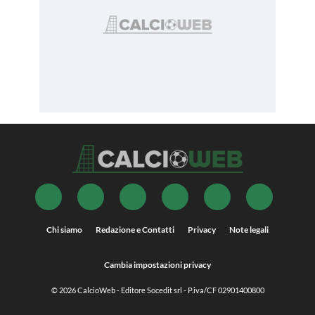
Chi siamo
Redazione e Contatti
Privacy
Note legali
Cambia impostazioni privacy
© 2026
CalcioWeb
- Editore Socedit srl - P.iva/CF 02901400800