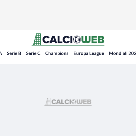
 A
Serie B
Serie C
Champions
Europa League
Mondiali 20