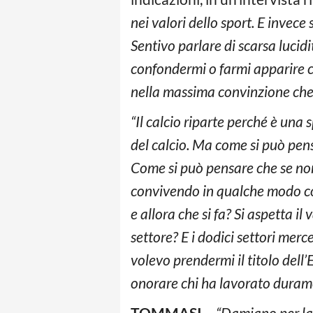
nei valori dello sport. E invec
Sentivo parlare di scarsa lucid
confondermi o farmi apparire c
nella massima convinzione che q
“Il calcio riparte perché è una s
del calcio. Ma come si può pens
Come si può pensare che se non 
convivendo in qualche modo con 
e allora che si fa? Si aspetta 
settore? E i dodici settori mer
volevo prendermi il titolo dell
onorare chi ha lavorato durament
TOMMASI –
“Damiano per la r