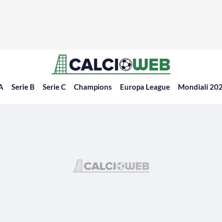
 A
Serie B
Serie C
Champions
Europa League
Mondiali 20