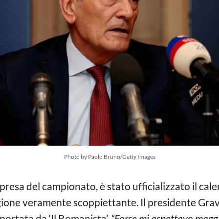
Photo by Paolo Bruno/Getty Images
ipresa del campionato, è stato ufficializzato il cale
gione veramente scoppiettante. Il presidente Grav
iportata da ‘Il Romanista’.
“Forse mi aspettavo maggio