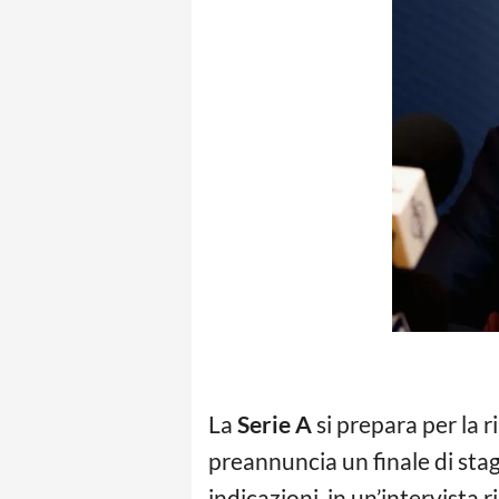
La
Serie A
si prepara per la r
preannuncia un finale di sta
indicazioni, in un’intervista r