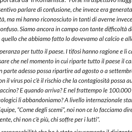
e sentivo parlare di confusione, che invece era generat
ità, ma mi hanno riconosciuto in tanti di averne invec
onfuso. Siamo ancora in campo con tante difficoltà d
uello che abbiamo fatto lo dovevamo al calcio e alla 
peranza per tutto il paese. I tifosi hanno ragione e li c
are che nel momento in cui riparte tutto il paese il c
parte adesso possa ripartire ad agosto o a settembre?
il virus poi c’è il rischio che la contagiosità possa
il vaccino? E quando arriva? E nel frattempo le 100.00
ceologici li abbandoniamo? A livello internazionale sta
’Equipe, “Come degli scemi”, noi non ce lo facciamo di
e, chi non c’è più, chi soffre per i lutti”.
esponsabilità che ha è stato sicuramente il dirigente