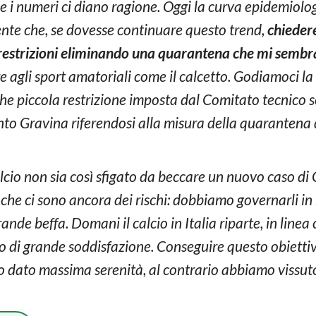
 i numeri ci diano ragione. Oggi la curva epidemiolog
idente che, se dovesse continuare questo trend,
chieder
e restrizioni eliminando una quarantena che mi semb
rire agli sport amatoriali come il calcetto. Godiamoci 
 piccola restrizione imposta dal Comitato tecnico sci
to Gravina riferendosi alla misura della quarantena di
lcio non sia così sfigato da beccare un nuovo caso di
he ci sono ancora dei rischi: dobbiamo governarli in
ande beffa. Domani il calcio in Italia riparte, in line
o di grande soddisfazione. Conseguire questo obiettivo
 dato massima serenità, al contrario abbiamo vissuto 