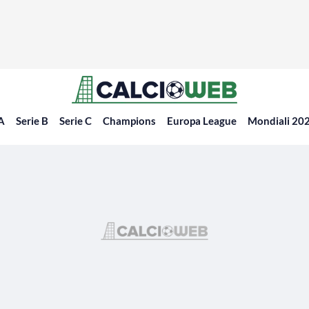
 A
Serie B
Serie C
Champions
Europa League
Mondiali 20