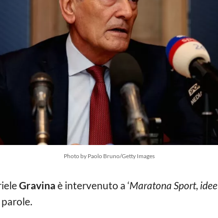
Photo by Paolo Bruno/Getty Images
iele
Gravina
è intervenuto a ‘
Maratona Sport, idee 
 parole.