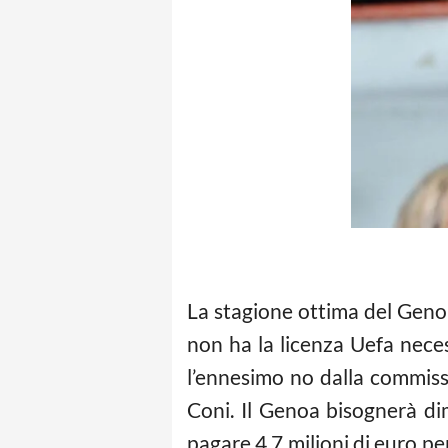
La stagione ottima del Genoa 
non ha la licenza Uefa neces
l’ennesimo no dalla commiss
Coni. Il Genoa bisognerà di
pagare 4,7 milioni di euro per