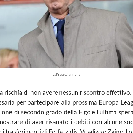
LaPresse/Iannone
rischia di non avere nessun riscontro effettivo. La
saria per partecipare alla prossima Europa Leagu
ione di secondo grado della Figc e l’ultima spera
mostrare di aver risanato i debiti con alcune so
 i trasferimenti di Fetfatzidis, Vrsaljko e Zaine. 