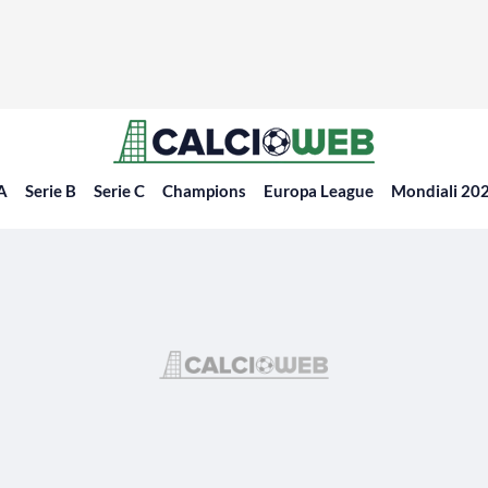
 A
Serie B
Serie C
Champions
Europa League
Mondiali 20