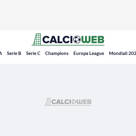
 A
Serie B
Serie C
Champions
Europa League
Mondiali 20