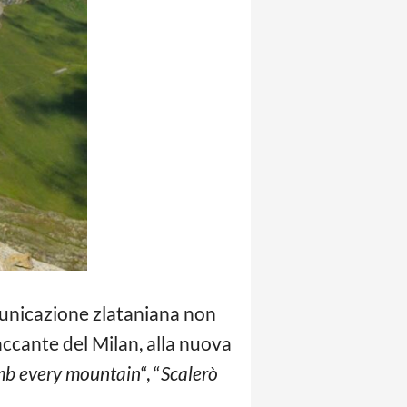
omunicazione zlataniana non
taccante del Milan, alla nuova
limb every mountain
“, “
Scalerò