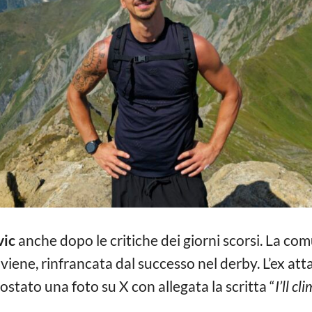
vic
anche dopo le critiche dei giorni scorsi. La c
 viene, rinfrancata dal successo nel derby. L’ex at
ostato una foto su X con allegata la scritta “
I’ll c