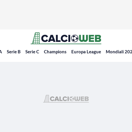
 A
Serie B
Serie C
Champions
Europa League
Mondiali 20