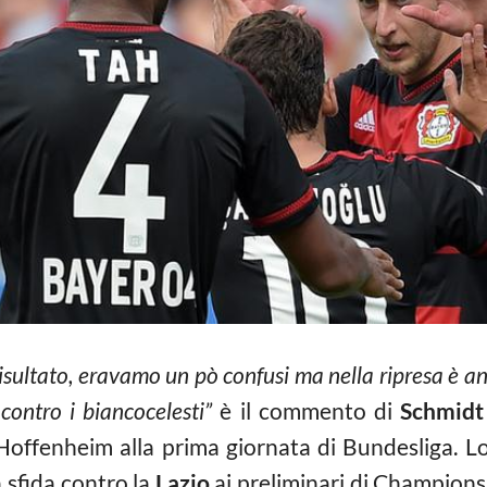
 risultato, eravamo un pò confusi ma nella ripresa è 
 contro i biancocelesti”
è il commento di
Schmidt
Hoffenheim alla prima giornata di Bundesliga. Lo
a sfida contro la
Lazio
ai preliminari di Champions