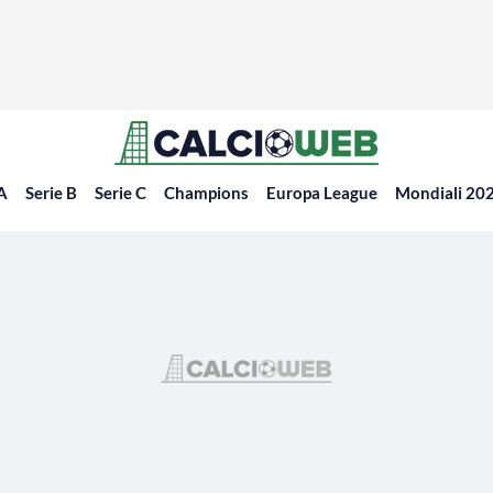
 A
Serie B
Serie C
Champions
Europa League
Mondiali 20