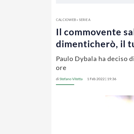
CALCIOWEB
»
SERIE A
Il commovente sal
dimenticherò, il t
Paulo Dybala ha deciso d
ore
di
Stefano Vitetta
1 Feb 2022 | 19:36