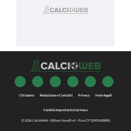
Chi siamo
Redazione e Contatti
Privacy
Note legali
Cambia impostazioni privacy
© 2026
CalcioWeb
- Editore Socedit srl - P.iva/CF 02901400800