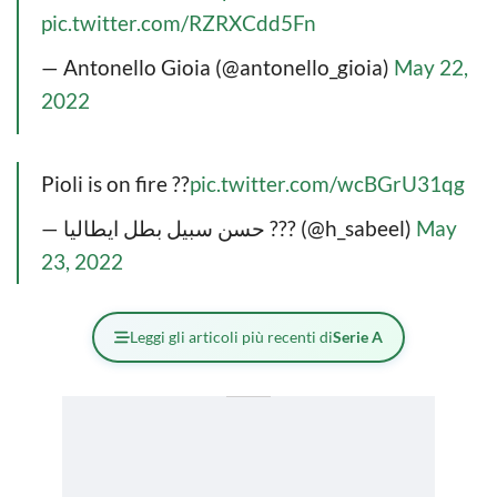
pic.twitter.com/RZRXCdd5Fn
— Antonello Gioia (@antonello_gioia)
May 22,
2022
Pioli is on fire ??
pic.twitter.com/wcBGrU31qg
— حسن سبيل بطل ايطاليا ??? (@h_sabeel)
May
23, 2022
Leggi gli articoli più recenti di
Serie A