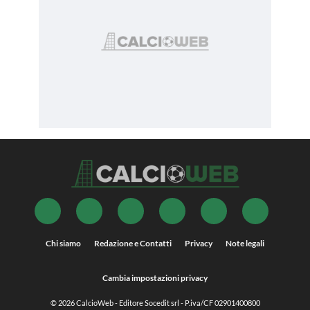
Chi siamo
Redazione e Contatti
Privacy
Note legali
Cambia impostazioni privacy
© 2026
CalcioWeb
- Editore Socedit srl - P.iva/CF 02901400800