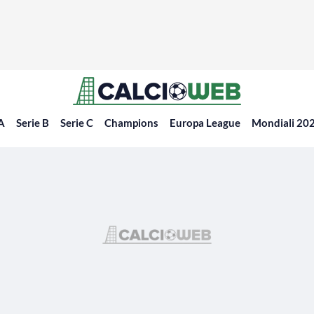
 A
Serie B
Serie C
Champions
Europa League
Mondiali 20