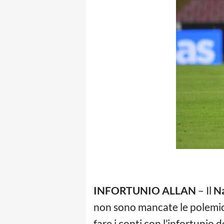
INFORTUNIO ALLAN
– Il
Na
non sono mancate le polemich
fare i conti con l’infortunio 