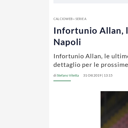
CALCIOWEB
»
SERIE A
Infortunio Allan, 
Napoli
Infortunio Allan, le ultim
dettaglio per le prossime
di
Stefano Vitetta
31 Ott 2019 | 13:15