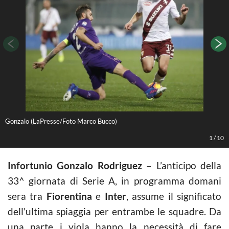
Gonzalo (LaPresse/Foto Marco Bucco)
L
1
/
10
Infortunio Gonzalo Rodriguez
– L’anticipo della
33^ giornata di Serie A, in programma domani
sera tra
Fiorentina
e
Inter
, assume il significato
dell’ultima spiaggia per entrambe le squadre. Da
una parte i viola hanno la necessità di fare