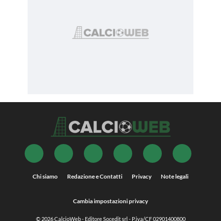
Chi siamo
Redazione e Contatti
Privacy
Note legali
Cambia impostazioni privacy
© 2026
CalcioWeb
- Editore Socedit srl - P.iva/CF 02901400800