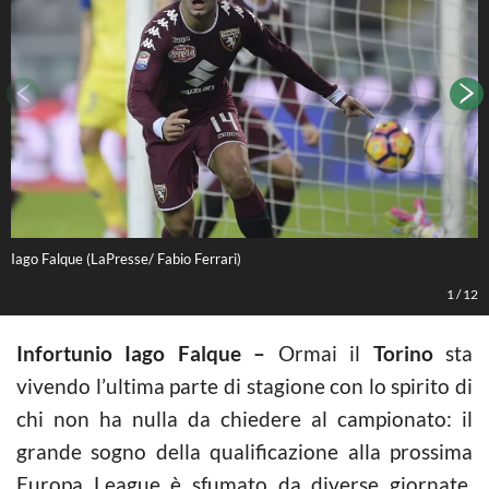
Iago Falque (LaPresse/ Fabio Ferrari)
L
1
/
12
Infortunio Iago Falque –
Ormai il
Torino
sta
vivendo l’ultima parte di stagione con lo spirito di
chi non ha nulla da chiedere al campionato: il
grande sogno della qualificazione alla prossima
Europa League è sfumato da diverse giornate,