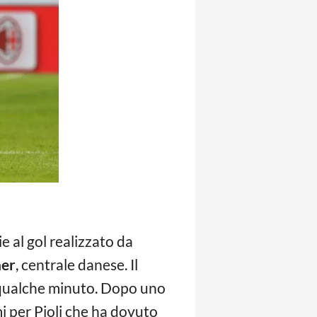
e al gol realizzato da
aer
, centrale danese. Il
 qualche minuto. Dopo uno
mi per Pioli che ha dovuto