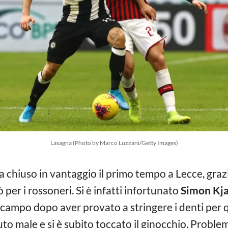
Lasagna (Photo by Marco Luzzani/Getty Images)
 chiuso in vantaggio il primo tempo a Lecce, grazi
ò per i rossoneri. Si è infatti infortunato
Simon Kj
 campo dopo aver provato a stringere i denti per
uto male e si è subito toccato il ginocchio. Proble