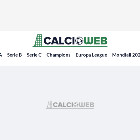
 A
Serie B
Serie C
Champions
Europa League
Mondiali 20