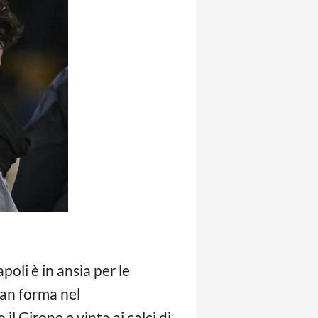
poli è in ansia per le
ran forma nel
l Girone e vinta ai calci di