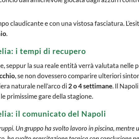
o claudicante e con una vistosa fasciatura. L’esit
hio
.
lia: i tempi di recupero
e, seppur la sua reale entità verrà valutata nelle
cchio
, se non dovessero comparire ulteriori sintomi
era naturale nell’arco di
2 o 4 settimane
. Il Napo
le primissime gare della stagione.
lia: il comunicato del Napoli
 gruppi. Un gruppo ha svolto lavoro in piscina, mentr
co, ha svolto esercitazione tecnica con conclusione nel