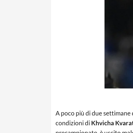
A poco più di due settimane da
condizioni di
Khvicha Kvara
precampionato, è uscito malco