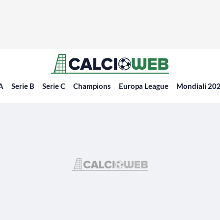
 A
Serie B
Serie C
Champions
Europa League
Mondiali 20