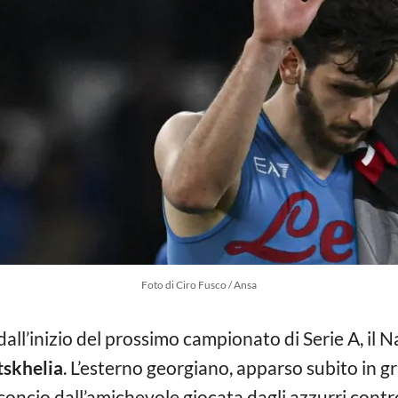
Foto di Ciro Fusco / Ansa
ll’inizio del prossimo campionato di Serie A, il Na
tskhelia
. L’esterno georgiano, apparso subito in g
ncio dall’amichevole giocata dagli azzurri contro i