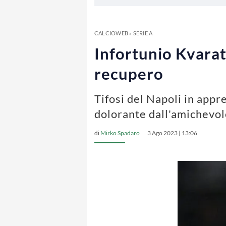
CALCIOWEB
»
SERIE A
Infortunio Kvarats
recupero
Tifosi del Napoli in appr
dolorante dall'amichevol
di
Mirko Spadaro
3 Ago 2023 | 13:06