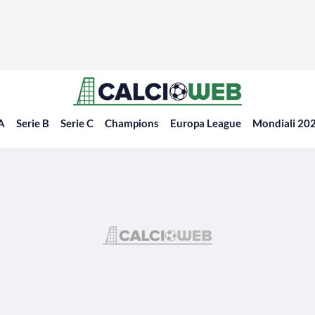
 A
Serie B
Serie C
Champions
Europa League
Mondiali 20