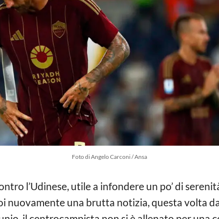
Foto di Angelo Carconi / Ansa
ontro l’Udinese, utile a infondere un po’ di serenità
i nuovamente una brutta notizia, questa volta da
unio. il centrocampista non si è allenato per una 