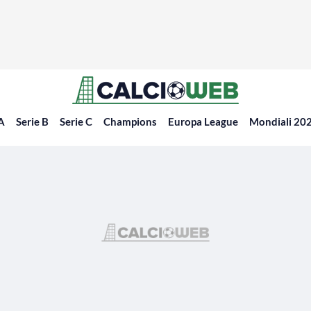
 A
Serie B
Serie C
Champions
Europa League
Mondiali 20