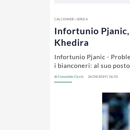
CALCIOWEB
»
SERIE A
Infortunio Pjanic,
Khedira
Infortunio Pjanic - Prob
i bianconeri: al suo post
di
Consolato Cicciù
26 Ott 2019 | 16:33