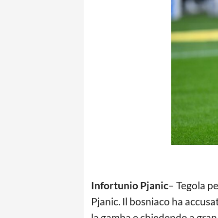
Infortunio Pjanic
– Tegola pe
Pjanic. Il bosniaco ha accus
la gamba e chiedendo a gran f