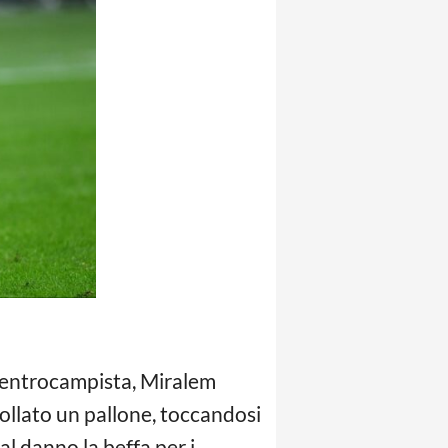
 centrocampista, Miralem
ollato un pallone, toccandosi
al danno la beffa per i