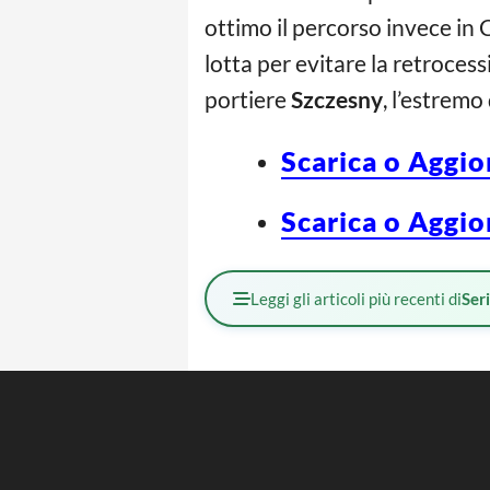
ottimo il percorso invece in 
lotta per evitare la retrocess
portiere
Szczesny
, l’estrem
Scarica o Aggio
Scarica o Aggio
Leggi gli articoli più recenti di
Ser