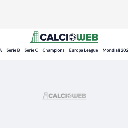
 A
Serie B
Serie C
Champions
Europa League
Mondiali 20