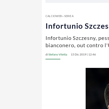
CALCIOWEB
»
SERIE A
Infortunio Szczesn
Infortunio Szczesny, pess
bianconero, out contro l
di
Stefano Vitetta
15 Dic 2019 | 12:46