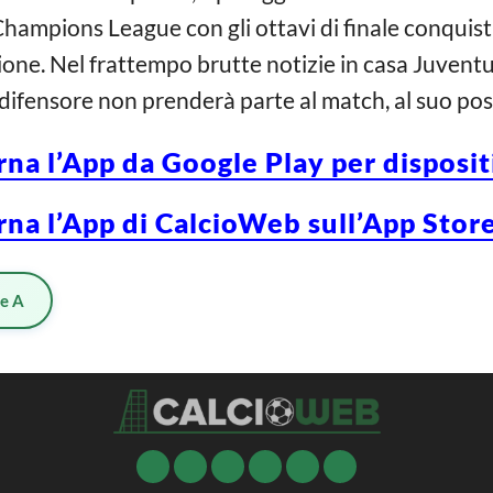
Champions League con gli ottavi di finale conquista
ione. Nel frattempo brutte notizie in casa Juventus,
o difensore non prenderà parte al match, al suo po
rna l’App da Google Play per disposi
rna l’App di CalcioWeb sull’App Store
ie A