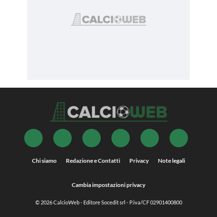
Chi siamo
Redazione e Contatti
Privacy
Note legali
Cambia impostazioni privacy
© 2026
CalcioWeb
- Editore Socedit srl - P.iva/CF 02901400800