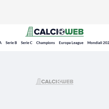
 A
Serie B
Serie C
Champions
Europa League
Mondiali 20