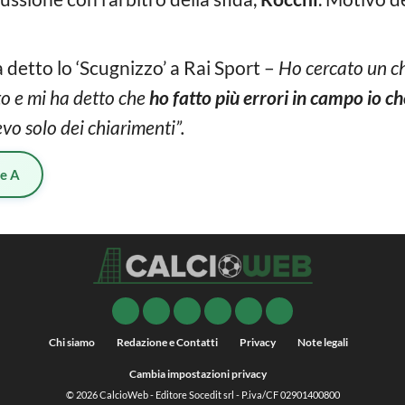
 detto lo ‘Scugnizzo’ a Rai Sport –
Ho cercato un ch
ito e mi ha detto che
ho fatto più errori in campo io ch
evo solo dei chiarimenti”.
ie A
Chi siamo
Redazione e Contatti
Privacy
Note legali
Cambia impostazioni privacy
© 2026
CalcioWeb
- Editore Socedit srl - P.iva/CF 02901400800