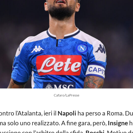
Cafaro/LaPresse
tro l’Atalanta, ieri il
Napoli
ha perso a Roma. Due 
 ma solo uno realizzato. A fine gara, però,
Insigne
h
ussione con l’arbitro della sfida,
Rocchi
. Motivo d