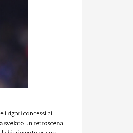
i rigori concessi ai
a svelato un retroscena
el chiarimento era un