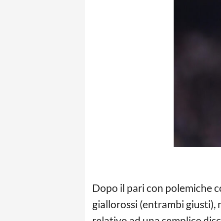
Dopo il pari con polemiche con
giallorossi (entrambi giusti),
relativo ad una semplice disc