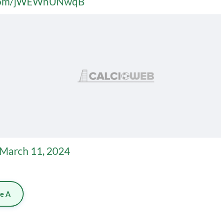
r.com/jWEWhUNwqB
March 11, 2024
ie A