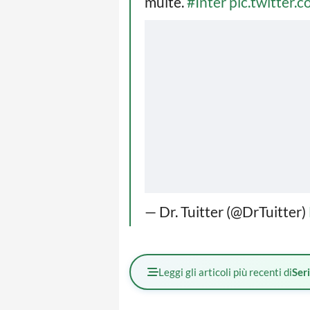
multe.
#Inter
pic.twitte
— Dr. Tuitter (@DrTuitter)
Leggi gli articoli più recenti di
Ser