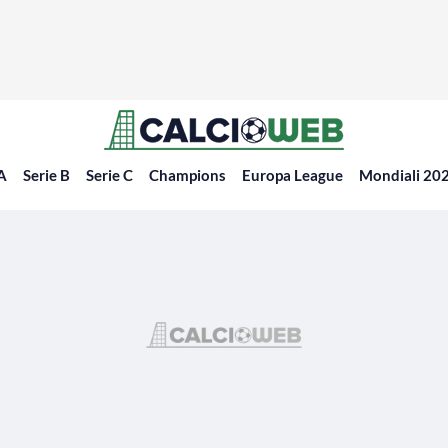
 A
Serie B
Serie C
Champions
Europa League
Mondiali 20