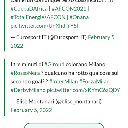
#CoppaDAfrica
|
#AFCON2021
|
#TotalEnergiesAFCON
|
#Onana
pic.twitter.com/UnXhdTrYSF
— Eurosport IT (@Eurosport_IT)
February 5,
2022
I tre minuti di
#Giroud
colorano Milano
#RossoNera
? qualcuno ha rotto qualcosa sul
secondo goal? ?
#InterMilan
#ForzaMilan
#DerbyMilano
pic.twitter.com/xKYmC6zQDY
— Elise Montanari (@elise_montanari)
February 5, 2022