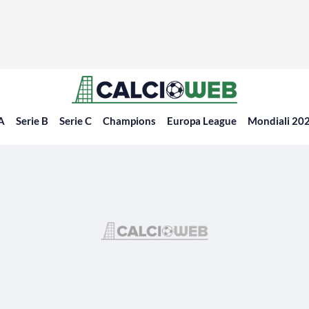
 A
Serie B
Serie C
Champions
Europa League
Mondiali 20