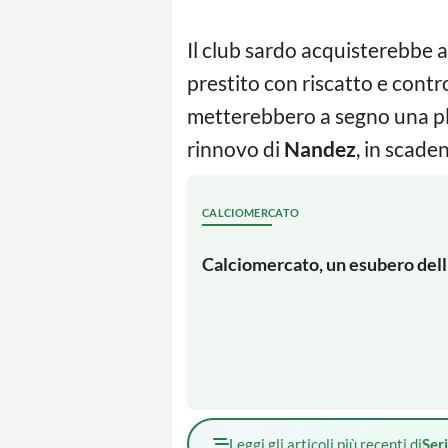
Il club sardo acquisterebbe a 
prestito con riscatto e contro
metterebbero a segno una plu
rinnovo di
Nandez
, in scade
CALCIOMERCATO
Calciomercato, un esubero dell'I
Leggi gli articoli più recenti di
Ser