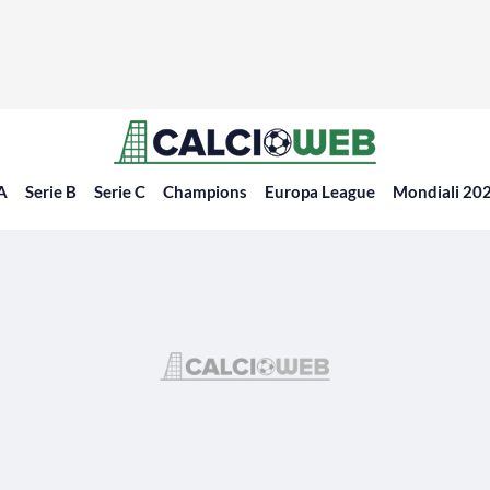
 A
Serie B
Serie C
Champions
Europa League
Mondiali 20