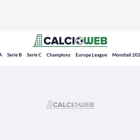
 A
Serie B
Serie C
Champions
Europa League
Mondiali 20