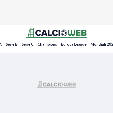
 A
Serie B
Serie C
Champions
Europa League
Mondiali 20