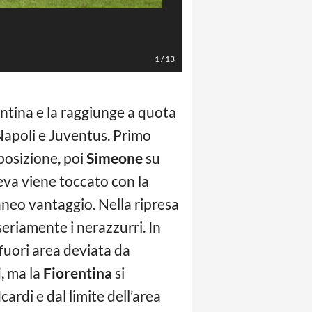
Spada/LaPresse
1
/
13
rentina e la raggiunge a quota
 Napoli e Juventus. Primo
posizione, poi
Simeone
su
reva viene toccato con la
aneo vantaggio. Nella ripresa
eriamente i nerazzurri. In
 fuori area deviata da
i
, ma la
Fiorentina
si
ardi e dal limite dell’area