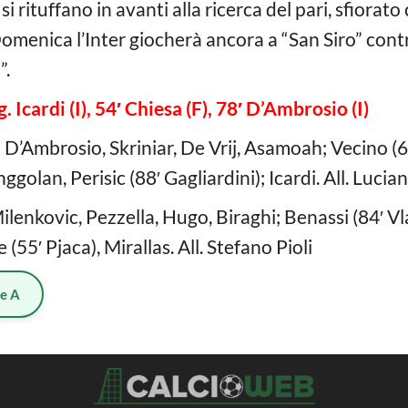
la si rituffano in avanti alla ricerca del pari, sfiorat
omenica l’Inter giocherà ancora a “San Siro” contro
”.
g. Icardi (I), 54′ Chiesa (F), 78′ D’Ambrosio (I)
’Ambrosio, Skriniar, De Vrij, Asamoah; Vecino (68
golan, Perisic (88′ Gagliardini); Icardi. All. Lucian
ilenkovic, Pezzella, Hugo, Biraghi; Benassi (84′ V
(55′ Pjaca), Mirallas. All. Stefano Pioli
ie A