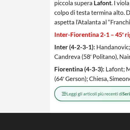
piccola supera
Lafont
. I vio
colpo di testa termina alto. D
aspetta l’Atalanta al “Franchi
Inter-Fiorentina 2-1 – 45′
ri
Inter (4-2-3-1):
Handanovic; D
Candreva (58′ Politano), Naing
Fiorentina (4-3-3):
Lafont; M
(64′ Gerson); Chiesa, Simeone 
Leggi gli articoli più recenti di
Ser