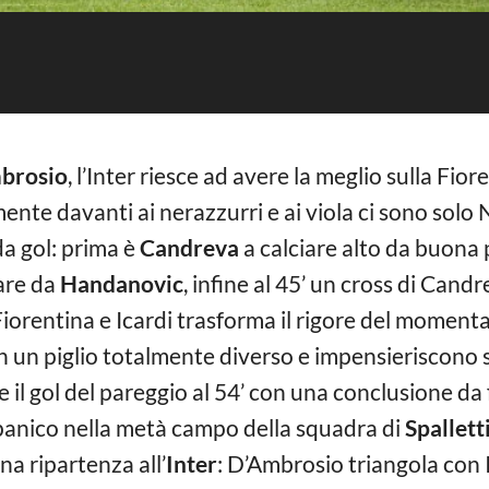
brosio
, l’Inter riesce ad avere la meglio sulla Fio
lmente davanti ai nerazzurri e ai viola ci sono solo
a gol: prima è
Candreva
a calciare alto da buona 
are da
Handanovic
, infine al 45’ un cross di Cand
Fiorentina e Icardi trasforma il rigore del moment
n un piglio totalmente diverso e impensieriscono s
e il gol del pareggio al 54’ con una conclusione da
l panico nella metà campo della squadra di
Spallett
a ripartenza all’
Inter
: D’Ambrosio triangola con Ic