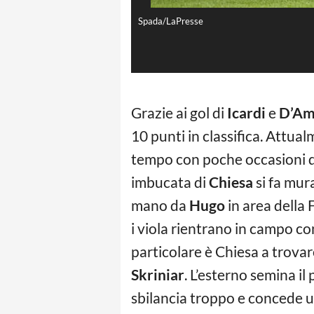
Spada/LaPresse
Grazie ai gol di
Icardi
e
D’Am
10 punti in classifica. Attua
tempo con poche occasioni d
imbucata di
Chiesa
si fa mur
mano da
Hugo
in area della 
i viola rientrano in campo co
particolare è Chiesa a trovar
Skriniar
. L’esterno semina i
sbilancia troppo e concede un