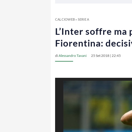
CALCIOWEB
»
SERIE A
L’Inter soffre ma 
Fiorentina: decis
di
Alessandro Tavani
25 Set 2018 | 22:45