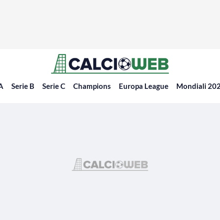
 A
Serie B
Serie C
Champions
Europa League
Mondiali 20