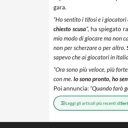
gara.
“Ho sentito i tifosi e i giocatori
chiesto scusa
“,
ha spiegato ra
mio modo di giocare ma non cam
non per scherzare o per altro.
sapevo che ai giocatori in Ital
“Ora sono più veloce, più forte
con me.
Io sono pronto, ho sem
Poi annuncia:
“
Quando farò go
Leggi gli articoli più recenti di
Ser