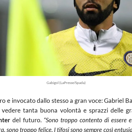
Gabigol (LaPresse/Spada)
ro e invocato dallo stesso a gran voce: Gabriel B
to vedere tanta buona volontà e sprazzi delle g
nter
del futuro.
“Sono troppo contento di essere e
, sono troppo felice. I tifosi sono sempre così entusia