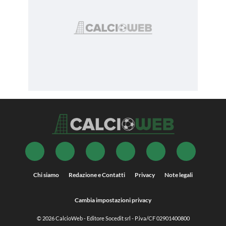
Chi siamo
Redazione e Contatti
Privacy
Note legali
Cambia impostazioni privacy
© 2026
CalcioWeb
- Editore Socedit srl - P.iva/CF 02901400800