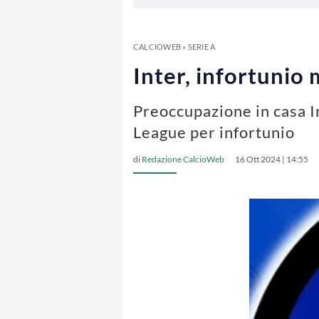
CALCIOWEB
»
SERIE A
Inter, infortunio 
Preoccupazione in casa In
League per infortunio
di
Redazione CalcioWeb
16 Ott 2024 | 14:55