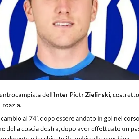
entrocampista dell’
Inter
Piotr
Zielinski
, costretto
Croazia.
il cambio al 74′, dopo essere andato in gol nel cor
ore della coscia destra, dopo aver effettuato un p
zionalmente e ha chiesto il cambio alla panchina.