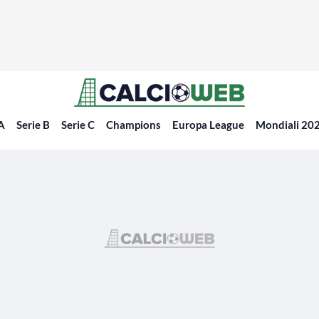
 A
Serie B
Serie C
Champions
Europa League
Mondiali 20