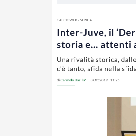
CALCIOWEB
»
SERIE A
Inter-Juve, il ‘De
storia e… attenti 
Una rivalità storica, dal
c'è tanto, sfida nella sfi
di
Carmelo Barilla'
3 Ott 2019 | 11:25