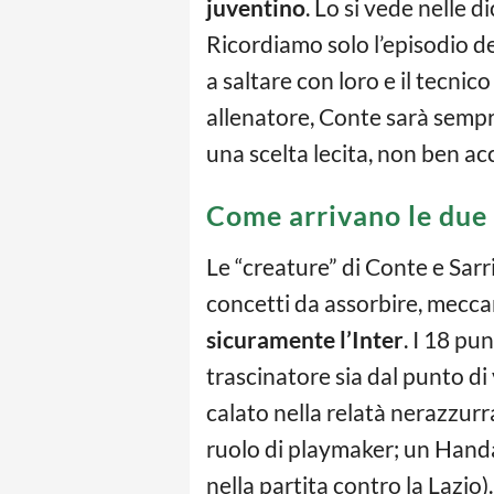
juventino
. Lo si vede nelle d
Ricordiamo solo l’episodio de
a saltare con loro e il tecnic
allenatore, Conte sarà semp
una scelta lecita, non ben acc
Come arrivano le due
Le “creature” di Conte e Sarr
concetti da assorbire, mecc
sicuramente l’Inter
. I 18 pu
trascinatore sia dal punto di
calato nella relatà nerazzurra
ruolo di playmaker; un Handa
nella partita contro la Lazio