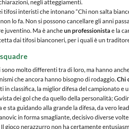
ichiarazioni, negli atteggiamenti.
i tifosi interisti che intonano “Chi non salta bian
o non lo fa. Non si possono cancellare gli anni pass
re juventino. Ma è anche
un professionista
e la ca
etta dai tifosi bianconeri, per i quali è un traditor
 squadre
i sono molto differenti tra di loro, ma hanno anch
anismi che ancora hanno bisogno di rodaggio.
Chi 
nti in classifica, la miglior difesa del campionato e 
 vista dei gol che da quello della personalità; Godi
 e sta guidando alla grande la difesa, da vero lead
novic in forma smagliante, decisivo diverse volte
). Il gioco nerazzurro non ha certamente entusiasm