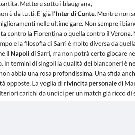
 partita. Mettere sotto i blaugrana,
n è da tutti. E’ già
l’Inter di Conte
. Mentre non 
i miglioramenti nelle ultime gare. Non sempre i bi
ta contro la Fiorentina o quella contro il Verona.
po e la filosofia di Sarri è molto diversa da quella
e il
Napoli
di Sarri, ma non potrà certo giocare 
o. In termini di singoli la qualità dei bianconeri è
r non abbia una rosa profondissima. Una sfida anch
ità opposte. La voglia di
rivincita personale
di Mar
teriori carichi da undici per un match già ricco di s