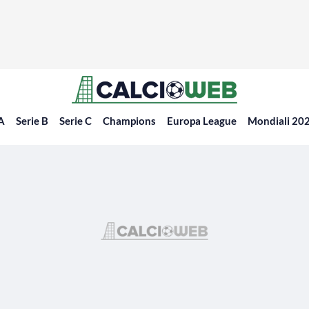
 A
Serie B
Serie C
Champions
Europa League
Mondiali 20