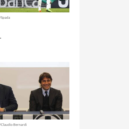
/Spada
.
/Claudio Bernardi