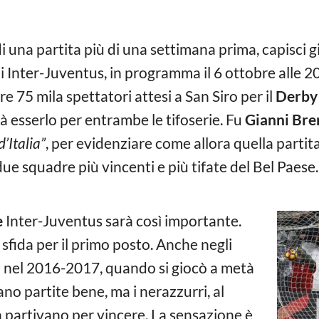
re di una partita più di una settimana prima, capisc
 di Inter-Juventus, in programma il 6 ottobre alle 2
e 75 mila spettatori attesi a San Siro per il
Derby 
à esserlo per entrambe le tifoserie. Fu
Gianni Bre
’Italia”
, per evidenziare come allora quella partit
e due squadre più vincenti e più tifate del Bel Paese
e
Inter-Juventus sarà così importante.
 sfida per il primo posto. Anche negli
si nel 2016-2017, quando si giocò a metà
o partite bene, ma i nerazzurri, al
n partivano per vincere. La sensazione è