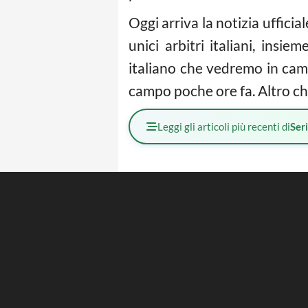
Oggi arriva la notizia uffici
unici arbitri italiani, insie
italiano che vedremo in ca
campo poche ore fa. Altro c
Leggi gli articoli più recenti di
Ser