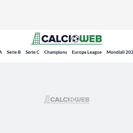
 A
Serie B
Serie C
Champions
Europa League
Mondiali 20