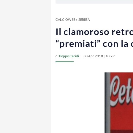
CALCIOWEB
»
SERIE A
Il clamoroso retr
“premiati” con la
di
Peppe Caridi
30 Apr 2018 | 10:29