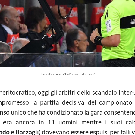
Tano Pecoraro/LaPresse LaPresse/
eritocratico, oggi gli arbitri dello scandalo Inte
romesso la partita decisiva del campionato, 
nso unico che ha condizionato la gara consentendo
hé era ancora in 11 uomini mentre i suoi cal
ado
e
Barzagli
) dovevano essere espulsi per falli vi