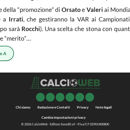
ale della “promozione” di
Orsato
e
Valeri
ai Mondial
me a
Irrati
, che gestiranno la VAR ai Campionat
mpo sarà
Rocchi
). Una scelta che stona con quant
he “merito”…
ie A
Chi siamo
Redazione e Contatti
Privacy
Note legali
Cambia impostazioni privacy
© 2026
CalcioWeb
- Editore Socedit srl - P.iva/CF 02901400800