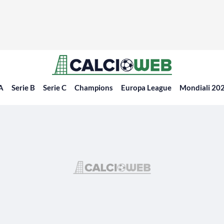
 A
Serie B
Serie C
Champions
Europa League
Mondiali 20