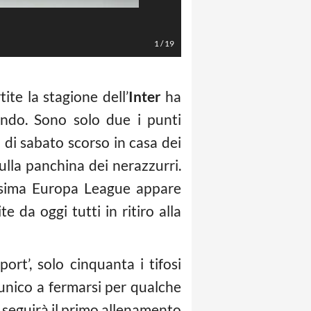
LaPresse/Marco Bucco
1
/
19
ite la stagione dell’
Inter
ha
ndo. Sono solo due i punti
a di sabato scorso in casa dei
ulla panchina dei nerazzurri.
ossima Europa League appare
 da oggi tutti in ritiro alla
ort’, solo cinquanta i tifosi
’unico a fermarsi per qualche
poi seguirà il primo allenamento