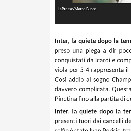
LaPresse/Marco Bucco
Inter, la quiete dopo la te
preso una piega a dir poc
conquistati da Icardi e compa
viola per 5-4 rappresenta il
Così addio al sogno Champi
davvero complicata. Questa v
Pinetina fino alla partita di
Inter, la quiete dopo la t
presenti fuori dai cancelli 
selfie è stato Ivan Perisic, tr