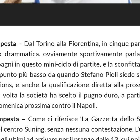
mpesta
– Dal Torino alla Fiorentina, in cinque part
o drammatica, ovviamente sportivamente parla
gni in questo mini-ciclo di partite, e la sconfitt
 punto più basso da quando Stefano Pioli siede s
ons, e anche la qualificazione diretta alla pr
olta la società ha scelto il pugno duro, a partite
 domenica prossima contro il Napoli.
empesta –
Come ci riferisce ‘La Gazzetta dello Sp
del centro Suning, senza nessuna contestazione. L
a gli ultimi ad arrivare per il pranzo delle 13, cui 