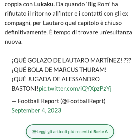
coppia con
Lukaku.
Da quando ‘Big Rom’ ha
rifiutato il ritorno all’Inter e i contatti con gli ex
compagni, per Lautaro quel capitolo è chiuso
definitivamente. È tempo di trovare un’esultanza
nuova.
¡QUÉ GOLAZO DE LAUTARO MARTÍNEZ! ???
¡QUÉ BOLA DE MARCUS THURAM!
¡QUÉ JUGADA DE ALESSANDRO
BASTONI!
pic.twitter.com/iQYXpzPzYj
— Football Report (@FootballReprt)
September 4, 2023
Leggi gli articoli più recenti di
Serie A