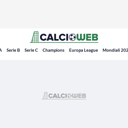
 A
Serie B
Serie C
Champions
Europa League
Mondiali 20