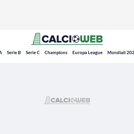
 A
Serie B
Serie C
Champions
Europa League
Mondiali 20