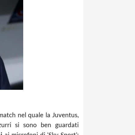
 match nel quale la Juventus,
zurri si sono ben guardati
i
ai microfoni di ‘Sky Sport’: