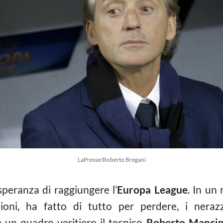
LaPresse/Roberto Bregani
peranza di raggiungere l’
Europa League
. In un
ioni, ha fatto di tutto per perdere, i neraz
e un quadro veritiero il tecnico
Roberto Mancin