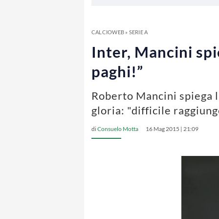
CALCIOWEB
»
SERIE A
Inter, Mancini spi
paghi!”
Roberto Mancini spiega la
gloria: "difficile raggiu
di
Consuelo Motta
16 Mag 2015 | 21:09