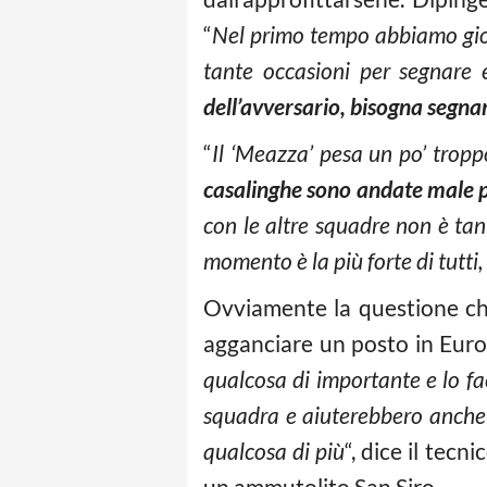
“
Nel primo tempo abbiamo gi
tante occasioni per segnare 
dell’avversario, bisogna segna
“
Il ‘Meazza’ pesa un po’ trop
casalinghe sono andate male 
con le altre squadre non è t
momento è la più forte di tutt
Ovviamente la questione che p
agganciare un posto in Euro
qualcosa di importante e lo fa
squadra e
aiuterebbero anche 
qualcosa di più
“, dice il tec
un ammutolito San Siro.