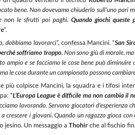
ocato bene.
Non dovevamo chiuderlo sull’uno pari m
e non le sfrutti poi paghi.
Quando giochi queste p
re
“.
po, dobbiamo lavorarci”,
confessa Mancini. “
San Sir
perché soffriamo troppo.
Non sono giù di morale, ma 
anto ampio
e se facciamo le cose bene può diminuire 
i, ma le cose durante un campionato possono cambiar
iù colpisce Mancini, la squadra e i tifosi interi
pa: “
L’Europa League è difficile
ma non cambia il no
cciamo lavorando. Servono giocatori d’esperienza che 
a crescere i giovani.
Quando un ragazzo gioca con 
nico jesino. Un messaggio a
Thohir
che al fischio fi