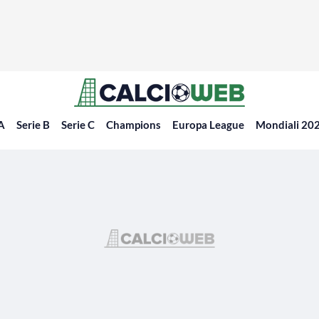
 A
Serie B
Serie C
Champions
Europa League
Mondiali 20