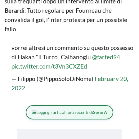
sulla trequarti dopo un intervento al limite di
Berardi
. Tutto regolare per Fourneau che
convalida il gol, l’Inter protesta per un possibile
fallo.
vorrei altresì un commento su questo possesso
di Hakan “Il Turco” Calhanoglu
@farted94
pic.twitter.com/t3Vn3CXZEd
— Filippo (@PippoSoloDiNome)
February 20,
2022
Leggi gli articoli più recenti di
Serie A