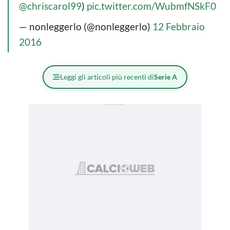
@chriscarol99
)
pic.twitter.com/WubmfNSkF0
— nonleggerlo (@nonleggerlo)
12 Febbraio
2016
Leggi gli articoli più recenti di
Serie A