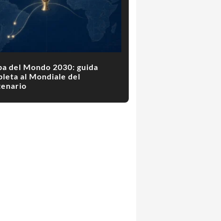
a del Mondo 2030: guida
leta al Mondiale del
enario