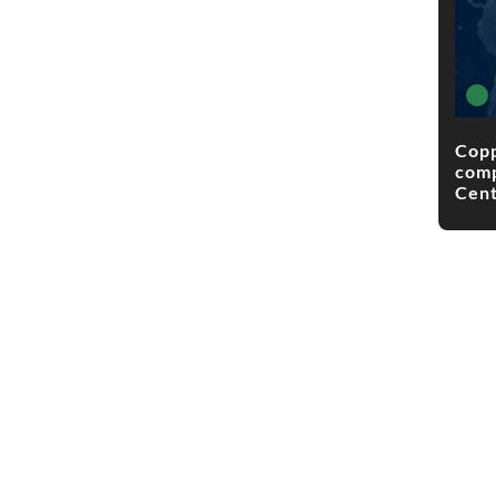
Copp
comp
Cent