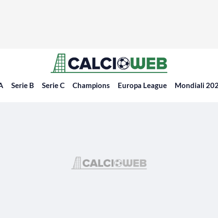
 A
Serie B
Serie C
Champions
Europa League
Mondiali 20