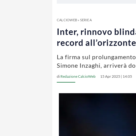
CALCIOWEB
»
SERIE A
Inter, rinnovo blind
record all’orizzont
La firma sul prolungamento d
Simone Inzaghi, arriverà do
di
Redazione CalcioWeb
15 Apr 2025 | 14:05