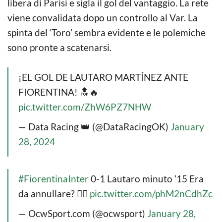
libera di Parisi e sigla il gol del vantaggio. La rete
viene convalidata dopo un controllo al Var. La
spinta del ‘Toro’ sembra evidente e le polemiche
sono pronte a scatenarsi.
¡EL GOL DE LAUTARO MARTÍNEZ ANTE
FIORENTINA! 🔝🔥
pic.twitter.com/ZhW6PZ7NHW
— Data Racing 👑 (@DataRacingOK)
January
28, 2024
#FiorentinaInter
0-1 Lautaro minuto ’15 Era
da annullare? ✍🏻
pic.twitter.com/phM2nCdhZc
— OcwSport.com (@ocwsport)
January 28,