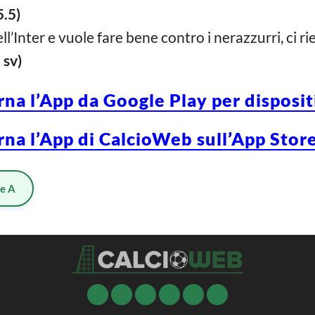
.5)
ll’Inter e vuole fare bene contro i nerazzurri, ci ri
 sv)
rna l’App da Google Play per disposi
rna l’App di CalcioWeb sull’App Store
ie A