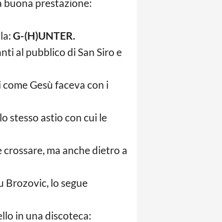
a buona prestazione:
la:
G-(H)UNTER.
nti al pubblico di San Siro e
i come Gesù faceva con i
o stesso astio con cui le
 e crossare, ma anche dietro a
su Brozovic, lo segue
ello in una discoteca: