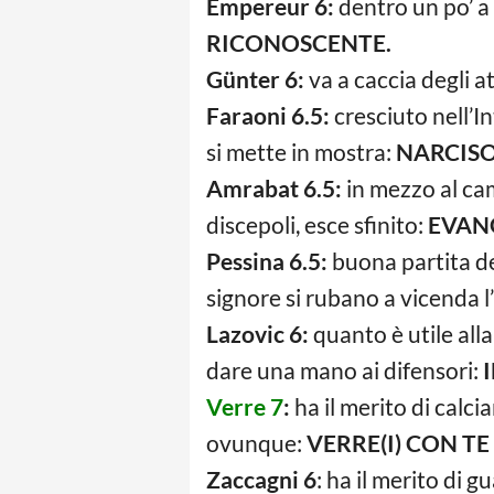
Empereur 6:
dentro un po’ a
RICONOSCENTE.
Günter 6:
va a caccia degli a
Faraoni 6.5:
cresciuto nell’In
si mette in mostra:
NARCISO
Amrabat 6.5:
in mezzo al ca
discepoli, esce sfinito:
EVAN
Pessina 6.5:
buona partita de
signore si rubano a vicenda l
Lazovic 6:
quanto è utile alla
dare una mano ai difensori:
I
Verre 7
:
ha il merito di calci
ovunque:
VERRE(I) CON TE
Zaccagni 6
: ha il merito di 