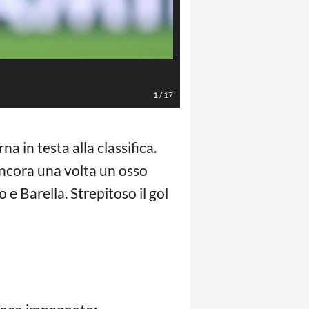
Jennifer Lorenzini/LaPresse
1
/
17
na in testa alla classifica.
 ancora una volta un osso
e Barella. Strepitoso il gol