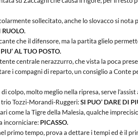
ntata su Zaccagni che causa il rigore, per il rest
icolarmente sollecitato, anche lo slovacco si nota 
 RUOLO.
accante che il difensore, ma la partita glielo permett
 PIU’ AL TUO POSTO.
ttente centrale nerazzurro, che vista la poca pres
re i compagni di reparto, un consiglio a Conte pe
 di colpo, molto meglio nella ripresa, serve l’assist 
trio Tozzi-Morandi-Ruggeri:
SI PUO’ DARE DI PIU
ri come la Tigre della Malesia, qualche imprecisio
 incorniciare:
PICASSO.
nel primo tempo, prova a dettare i tempi ed è il pri