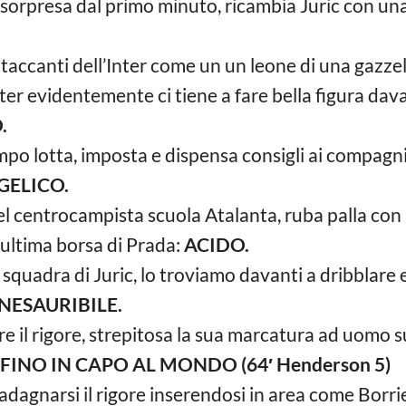
 sorpresa dal primo minuto, ricambia Juric con un
ttaccanti dell’Inter come un un leone di una gazzel
ter evidentemente ci tiene a fare bella figura dava
.
mpo lotta, imposta e dispensa consigli ai compagn
GELICO.
l centrocampista scuola Atalanta, ruba palla con l
’ultima borsa di Prada:
ACIDO.
 squadra di Juric, lo troviamo davanti a dribblare
NESAURIBILE.
are il rigore, strepitosa la sua marcatura ad uomo 
 FINO IN CAPO AL MONDO (64′ Henderson 5)
guadagnarsi il rigore inserendosi in area come Borri