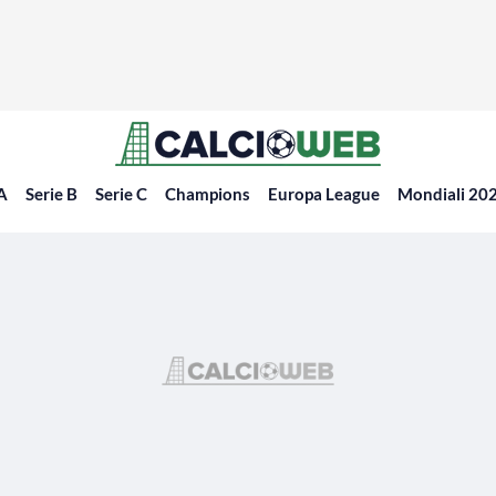
 A
Serie B
Serie C
Champions
Europa League
Mondiali 20