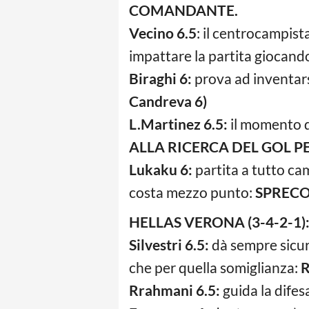
COMANDANTE.
Vecino 6.5
: il centrocampist
impattare la partita giocando
Biraghi 6:
prova ad inventarsi
Candreva 6)
L.Martinez 6.5:
il momento de
ALLA RICERCA DEL GOL PER
Lukaku 6:
partita a tutto cam
costa mezzo punto:
SPRECO
HELLAS VERONA (3-4-2-1)
Silvestri 6.5:
dà sempre sicure
che per quella somiglianza:
Rrahmani 6.5:
guida la difes