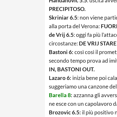
Handanovic 5.5
: uscita avve
PRECIPITOSO.
Skriniar 6.5
: non viene part
alla porta del Verona:
FUORI
de Vrij 6.5
: oggi fa più l’att
circostanze:
DE VRIJ STARE
Bastoni 6:
così così il prome
secondo tempo prova ad imita
IN, BASTONI OUT.
Lazaro 6:
inizia bene poi cala
suggeriamo una canzone del 
Barella 8
:
azzanna gli avversa
ne esce con un capolavoro da
Brozovic 6.5:
il più positivo 