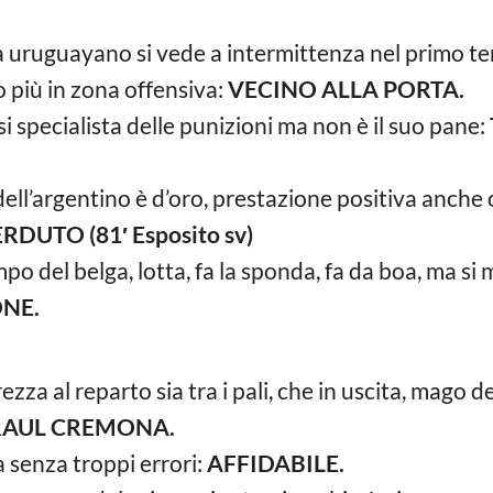
a uruguayano si vede a intermittenza nel primo tem
 più in zona offensiva:
VECINO ALLA PORTA.
 specialista delle punizioni ma non è il suo pane:
ll’argentino è d’oro, prestazione positiva anche o
DUTO (81′ Esposito sv)
po del belga, lotta, fa la sponda, fa da boa, ma si 
NE.
:
zza al reparto sia tra i pali, che in uscita, mago d
RAUL CREMONA.
a senza troppi errori:
AFFIDABILE.