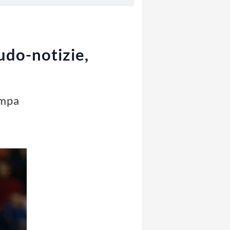
udo-notizie,
ampa