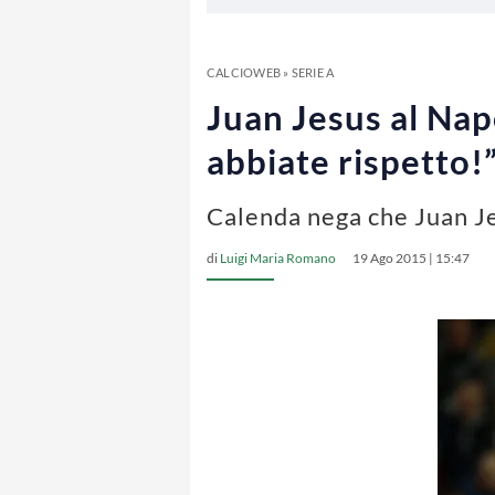
CALCIOWEB
»
SERIE A
Juan Jesus al Nap
abbiate rispetto!
Calenda nega che Juan Je
di
Luigi Maria Romano
19 Ago 2015 | 15:47