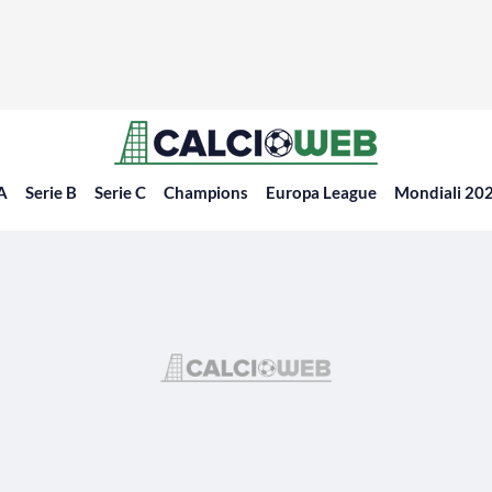
 A
Serie B
Serie C
Champions
Europa League
Mondiali 20