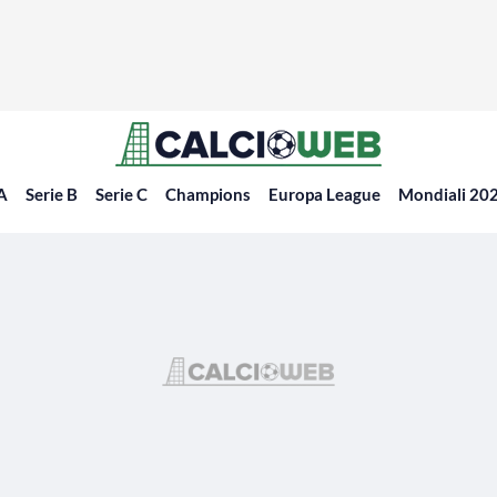
 A
Serie B
Serie C
Champions
Europa League
Mondiali 20