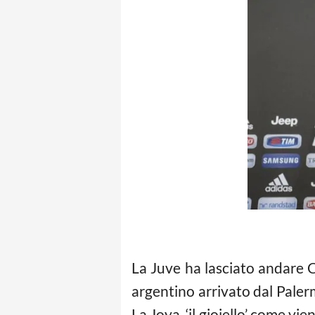
La Juve ha lasciato andare C
argentino arrivato dal Palerm
La Joya, ‘il gioiello’ come v