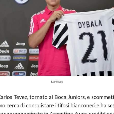
LaPresse
arlos Tevez, tornato al Boca Juniors, e scommett
o cerca di conquistare i tifosi bianconeri e ha s
iene soprannominato in Argentina, è una eredità pes