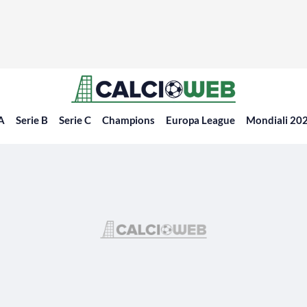
 A
Serie B
Serie C
Champions
Europa League
Mondiali 20