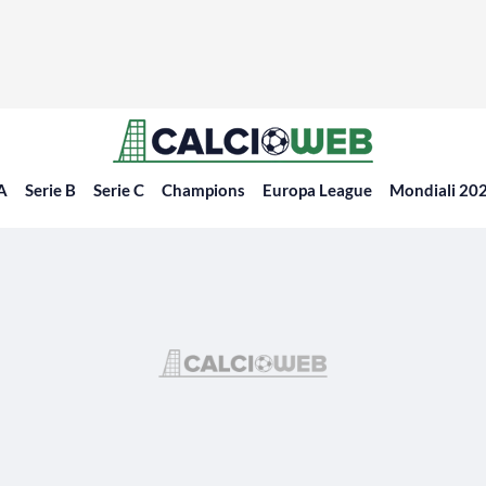
 A
Serie B
Serie C
Champions
Europa League
Mondiali 20