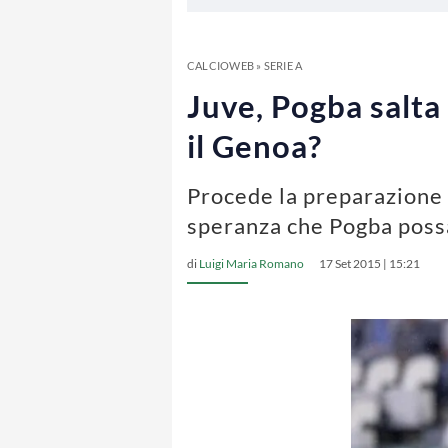
CALCIOWEB
»
SERIE A
Juve, Pogba salta
il Genoa?
Procede la preparazione d
speranza che Pogba possa 
di
Luigi Maria Romano
17 Set 2015 | 15:21