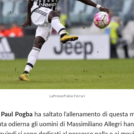
LaPresse/Fabio Ferrari
s
Paul Pogba
ha saltato l’allenamento di questa m
uta odierna gli uomini di Massimiliano Allegri ha
, quindi si sono dedicati al possesso palla e ai m