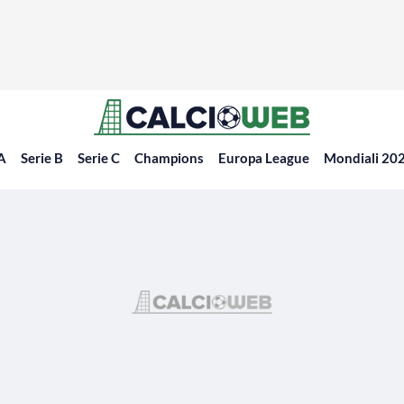
 A
Serie B
Serie C
Champions
Europa League
Mondiali 20