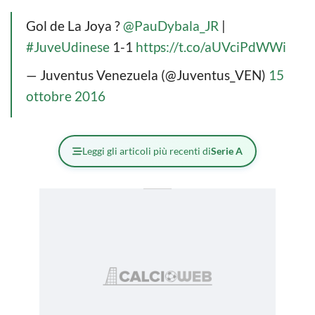
Gol de La Joya ?
@PauDybala_JR
|
#JuveUdinese
1-1
https://t.co/aUVciPdWWi
— Juventus Venezuela (@Juventus_VEN)
15
ottobre 2016
Leggi gli articoli più recenti di
Serie A